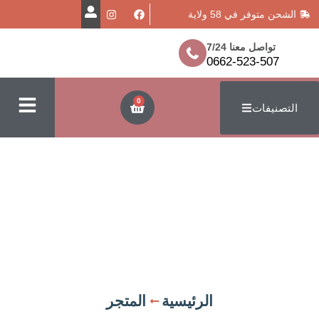
في 58 ولاية
معنا 7/24
0662-523
0
ت
الرئيسية
المتجر