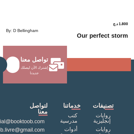
1.800
د.ج
By: D Bellingham
ower shop
Our perfec
تواصل معنا
Send
إشترك الآن ليصلك
جديدنا
نيفات
خدماتنا
لتواصل
معنا
وايات
كتب
نجليزية
مدرسية
commercial@booktoob.com
وايات
أدوات
booktob.livre@gmail.com