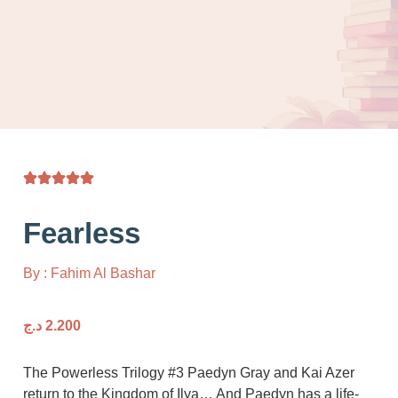
Fearless
By : Fahim Al Bashar
2.200
د.ج
The Powerless Trilogy #3 Paedyn Gray and Kai
return to the Kingdom of Ilya… And Paedyn has a