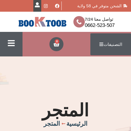
في 58 ولاية
معنا 7/24
0662-523
0
ت
المتجر
الرئيسية
المتجر