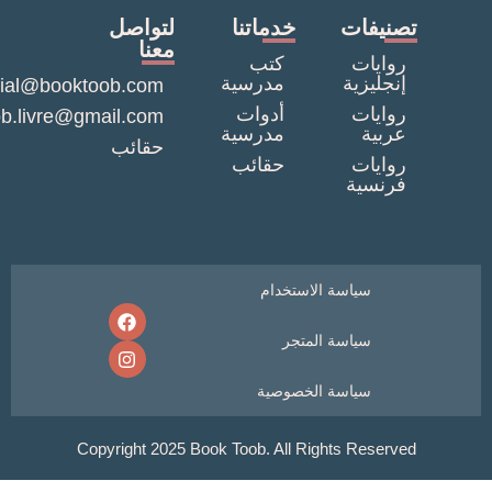
نيفات
خدماتنا
لتواصل
معنا
وايات
كتب
نجليزية
مدرسية
commercial@booktoob.com
وايات
أدوات
booktob.livre@gmail.com
ربية
مدرسية
حقائب
وايات
حقائب
رنسية
سياسة الاستخدام
سياسة المتجر
سياسة الخصوصية
Copyright 2025 Book Toob. All Rights Reser