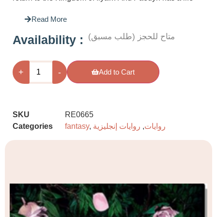
altering choice to make. Whatever she decides w
Read More
determine her fate—and the fate of those arou
forever. In the ultimate battle of love and loyalty
متاح للحجز (طلب مسبق)
: Availability
wins?
+
-
Add to Cart
SKU
RE0665
روايات
,
روايات إنجليزية
,
fantasy
Categories