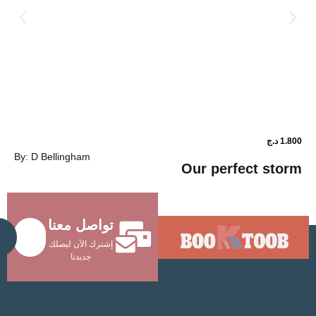
1.800
د.ج
By: D Bellingham
ower shop
Our perfec
تواصل معنا
Send
إشترك الآن ليصلك
جديدنا