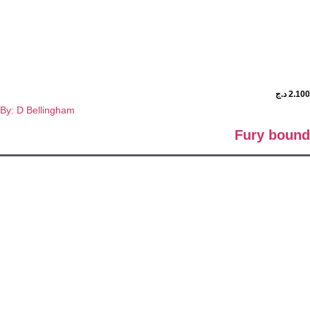
د.ج
By: D Bellingham
Fury bo