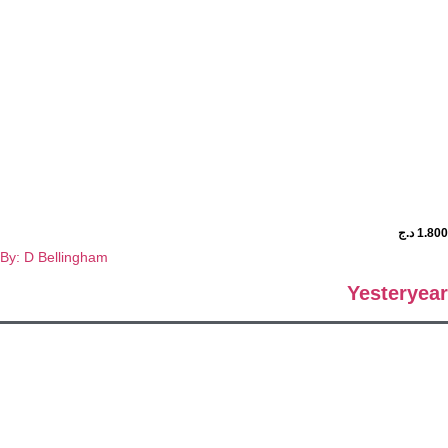
د.ج
By: D Bellingham
Yestery