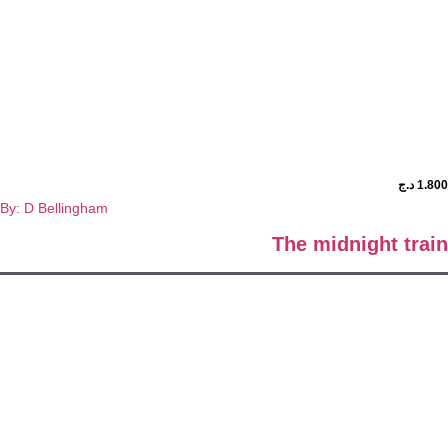
د.ج
By: D Bellingham
The midnight t