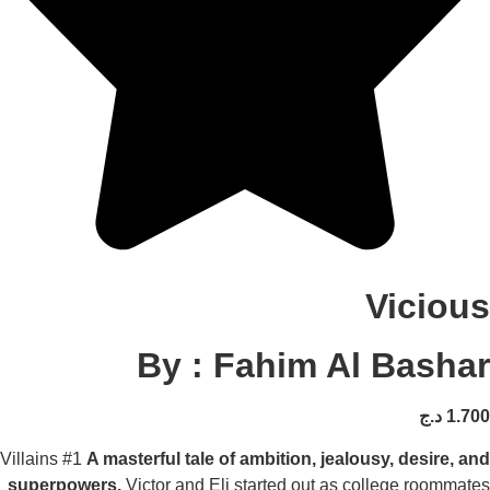
Vicio
By : Fahim Al Bash
1
د.ج
Villains #1
A masterful tale of ambition, jealousy, desire
superpowers.
Victor and Eli started out as college room