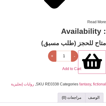
and a time when allegiances are called into ques
Read 
ح للحجز (طلب مسبق)
كمية
+
-
Vicious
Add to Cart
fict
,
fantasy
Categories
RE0338
SKU
,
روايات إنجليزية
لوصف
مراجعات (0)