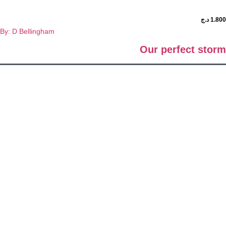
د.ج
By: D Bellingham
Our perfect st