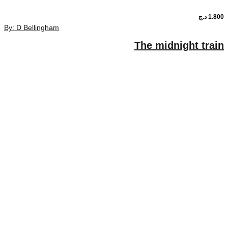
1.80
د.ج
By: D Bellingham
The midnight trai