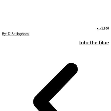
1.80
د.ج
By: D Bellingham
Into the blu