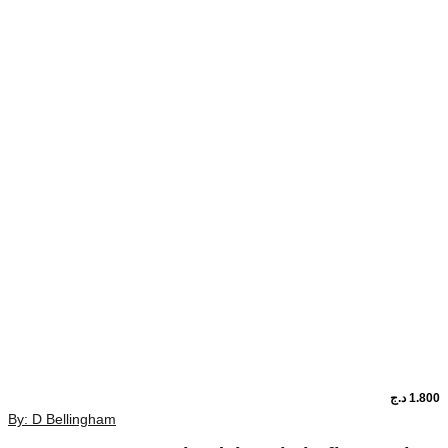
1.80
د.ج
By: D Bellingham