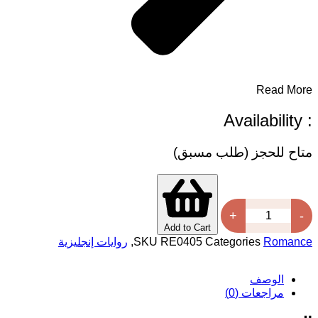
Read Mor
: Availabi
تاح للحجز (طلب مسبق)
-
كمية
+
The
Add to Cart
Infinity
Romanc
Categories
RE0405
SKU
,
روايات إنجليزية
Between
Us
الوصف
مراجعات (0)