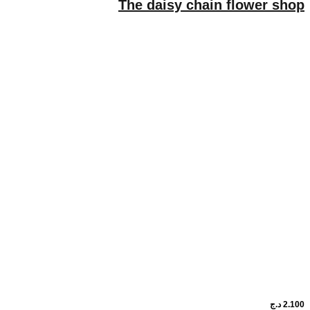
The daisy chain flower sho
2.10
د.ج