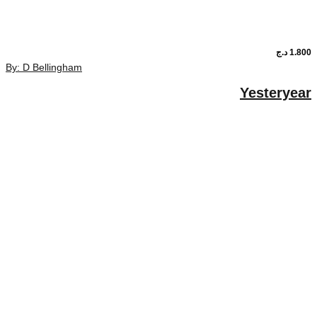
1.80
د.ج
By: D Bellingham
Yesteryea