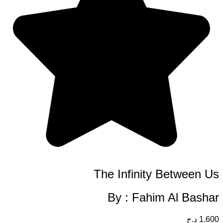
The Infinity Between U
By : Fahim Al Basha
1.60
د.ج