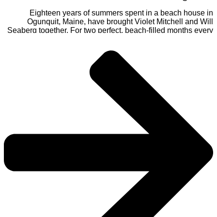
Eighteen years of summers spent in a beach house i
Ogunquit, Maine, have brought Violet Mitchell and Wil
Seaberg together. For two perfect, beach-filled months ever
year, they spent every waking minute together. First a
friends, until one summer changed everything. But before th
two even had a chance to claim the love they’d spent thei
entire lives creating, disaster struck, tearing the two lovers
and their families—apart. Heartbroken and haunted by th
memories of that fateful summer, Violet struggles to move o
from the past. Still, she promises herself to never contact Wil
again. But five years later, when Violet arrives to finalize th
sale of the property, she finds Will right where she left him
sun-kissed, loving, and so incredibly sorry