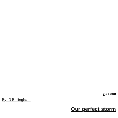
1.80
د.ج
By: D Bellingham
Our perfect stor