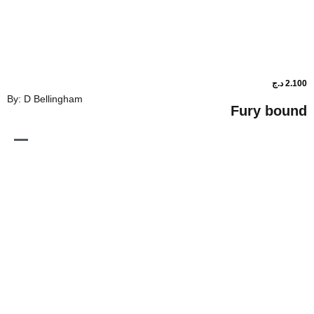
By: D Bellingham
Fur