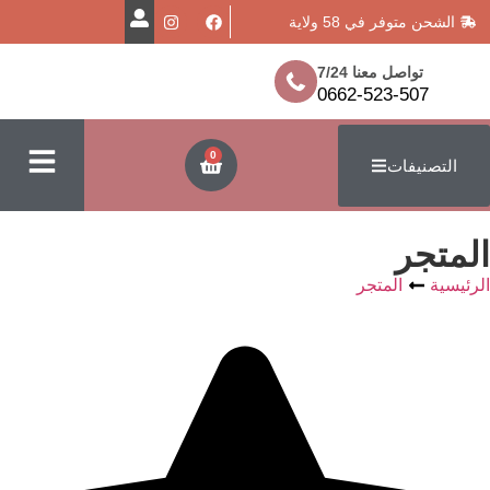
في 58 ولاية
معنا 7/24
0662-523
0
ت
لمتجر