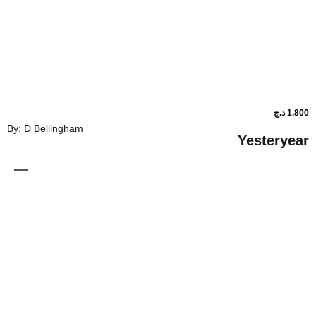
By: D Bellingham
Ye