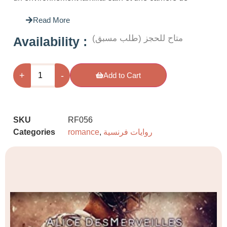
médecin en perspective. Seulement elle est tro
Read More
trop sérieuse, à l’inverse de son frère, Kyllian, q
en vrille depuis la mort de leur père. Alors, sa m
متاح للحجز (طلب مسبق)
: Availability
amie décide de lui concocter une bucket list…
+
-
Add to Cart
SKU
RF056
روايات فرنسية
,
romance
Categories