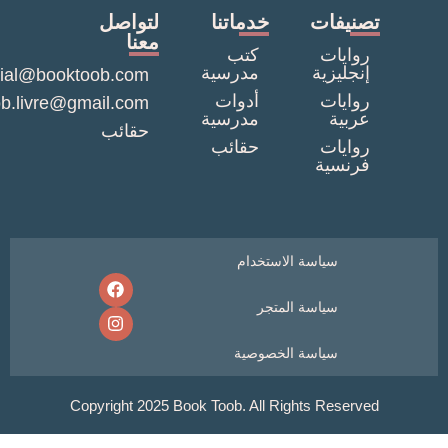
نيفات
خدماتنا
لتواصل
معنا
وايات
كتب
نجليزية
مدرسية
commercial@booktoob.com
وايات
أدوات
booktob.livre@gmail.com
ربية
مدرسية
حقائب
وايات
حقائب
رنسية
سياسة الاستخدام
سياسة المتجر
سياسة الخصوصية
Copyright 2025 Book Toob. All Rights Reser