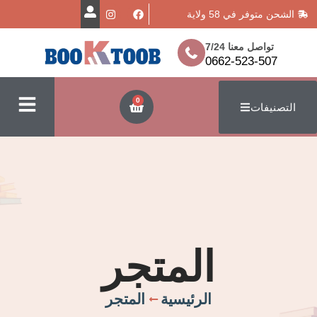
في 58 ولاية
معنا 7/24
0662-523
0
ت
المتجر
الرئيسية
المتجر