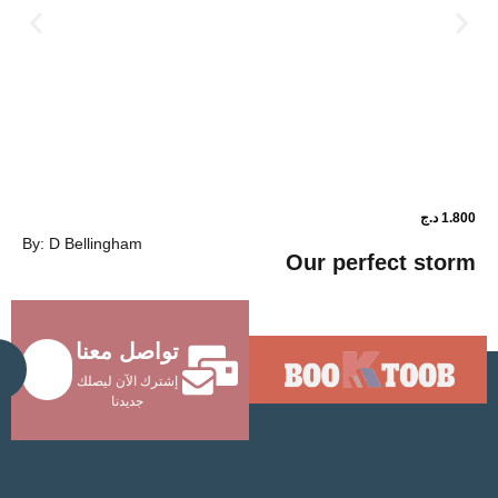
1.800
د.ج
By: D Bellingham
ower shop
Our perfec
تواصل معنا
Send
إشترك الآن ليصلك
جديدنا