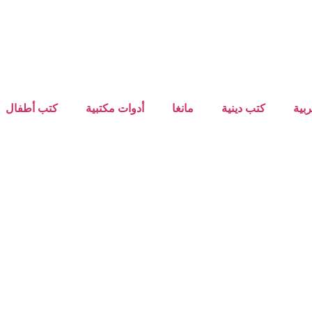
بية
كتب دينية
مانغا
أدوات مكتبية
كتب أطفال