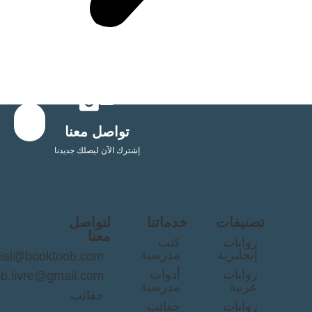
Send
تواصل معنا
إشترك الآن ليصلك جديدنا
نيفات
خدماتنا
لتواصل
معنا
وايات
كتب
نجليزية
مدرسية
commercial@booktoob.com
وايات
أدوات
booktob.livre@gmail.com
ربية
مدرسية
حقائب
وايات
حقائب