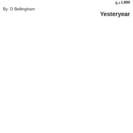
By: D Bellingham
Ye