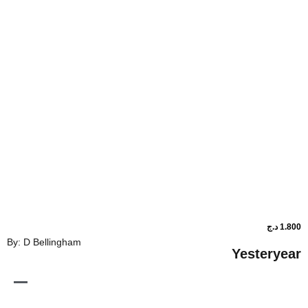
By: D Bellingham
Ye