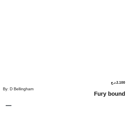
By: D Bellingham
Fur