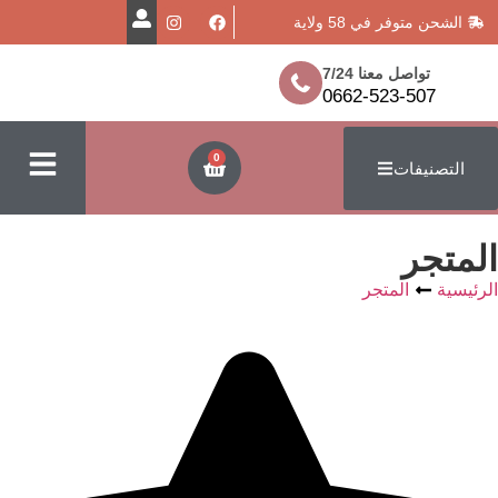
في 58 ولاية
معنا 7/24
0662-523
0
ت
لمتجر