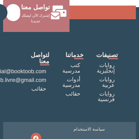
تواصل معنا
Send
إشترك الآن ليصلك
جديدنا
نيفات
خدماتنا
لتواصل
معنا
وايات
كتب
نجليزية
مدرسية
commercial@booktoob.com
وايات
أدوات
booktob.livre@gmail.com
ربية
مدرسية
حقائب
وايات
حقائب
رنسية
سياسة الاستخدام