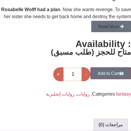
Rosabelle Wolff had a plan.
Now she wants reven
her sister she needs to get back home and destro
that created her. Rosabelle’s greatest strength is h
Rea
deaden her mind and body; it’s the only way t
surveillance state of Ark Island. But lately her h
beating harder; her thoughts are spiraling; her
حجز (طلب مسبق)
com
Add 
+
-
Catego
,
روايات
,
روايات إنجليزية
)