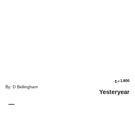
By: D Bellingham
Y