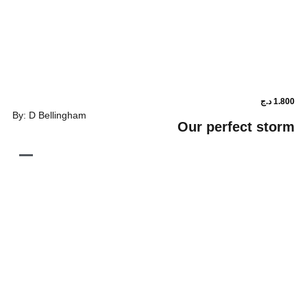
By: D Bellingham
Our perf