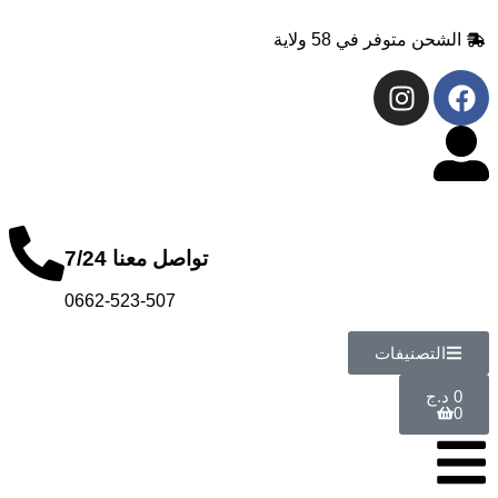
 58 ولاية
تواصل معنا 7/24
0662-523-507
ت