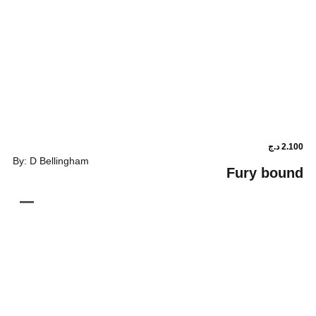
By: D Bellingham
Fu