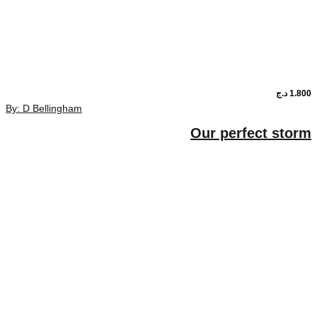
By: D Bellingham
Our per