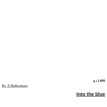
By: D Bellingham
In