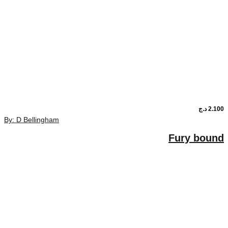
By: D Bellingham
F