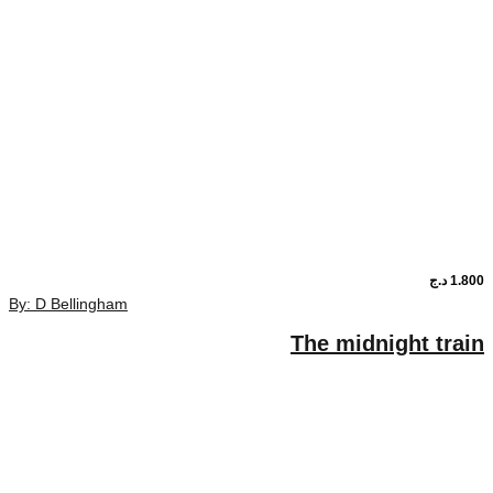
By: D Bellingham
The midn