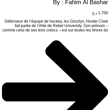
By : Fahim 
Défenseur de l’équipe de hockey, les Grizzlys
fait partie de l’élite de Rebel University
comme celui de ses trois colocs – est sur toutes
campus. Pourtant ce n’est pas la célébrité qu
perdre la tête mais sa rencontre inattendue et 
Harper. Qui est cette Harper ? Non seul
insensible à son charme mais en plus elle 
l’apprécier, lui que tout le monde ad
merveilleuse personnalité ! Quel culot ! Ne lu
Harper ne ressemble en rien aux filles qu’il a
fréquenter. Une taille plus size qu’elle assume
la défendant sur ses réseaux sociaux cons
positive, des études de journalisme qui la passi
clairement autre chose à faire qu’aduler un
Hunter. Mais un coup du sort va les ob
beaucoup de temps ensemble. Hunter y vo
parfaite de lui montrer pourquoi tout le monde 
sait, peut- être, la faire cr