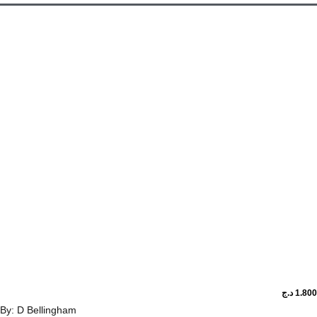
د.ج
By: D Bellingham