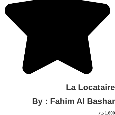
La Locatai
By : Fahim Al Bash
1
د.ج