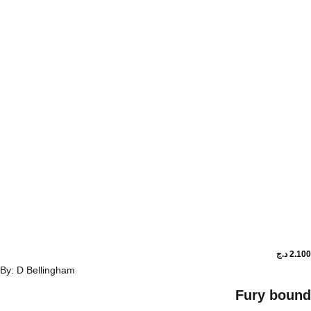
د.ج
By: D Bellingham
Fury bo