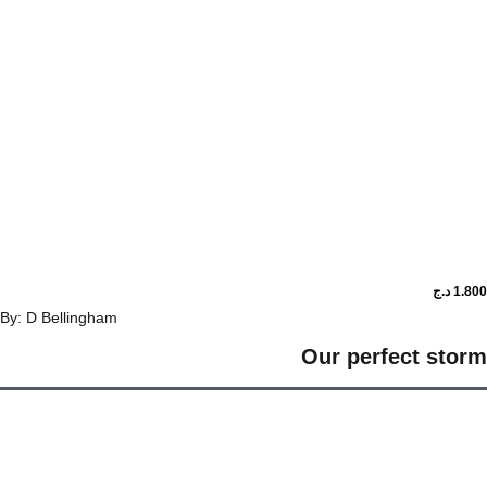
د.ج
By: D Bellingham
Our perfect st