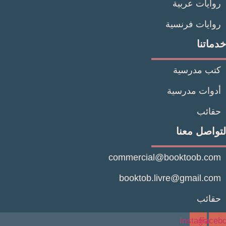
يات عربية
يات فرنسية
تنا
 مدرسية
ات مدرسية
ئب
صل معنا
commercial@booktoob.
booktob.livre@gmail.
ئب
Instagr
Fa