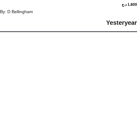
د.ج
By: D Bellingham
Yestery