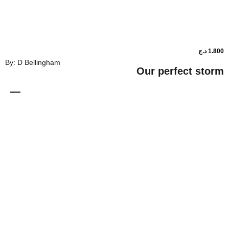
By: D Bellingham
Our perf