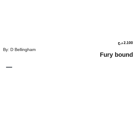
By: D Bellingham
Fu