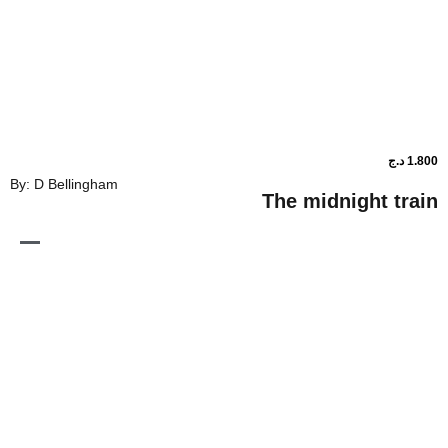
By: D Bellingham
The midni