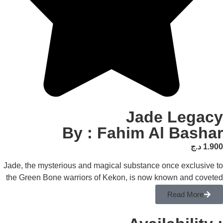
Jade 
By : Fahim Al 
Jade, the mysterious and magical substance once
the Green Bone warriors of Kekon, is now know
throughout the world. Everyone wants 
Re
supernatural abilities it provides, from traditional
governments, mercenaries, and criminal kingpi