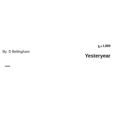
By: D Bellingham
Y