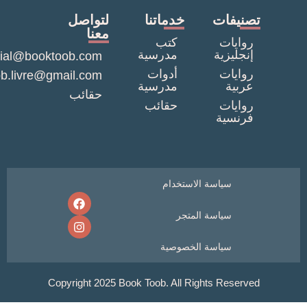
يفات
خدماتنا
لتواصل
معنا
ايات
كتب
ليزية
مدرسية
commercial@booktoob.com
ايات
أدوات
booktob.livre@gmail.com
بية
مدرسية
حقائب
ايات
حقائب
نسية
سياسة الاستخدام
سياسة المتجر
سياسة الخصوصية
Copyright 2025 Book Toob. All Rights Rese