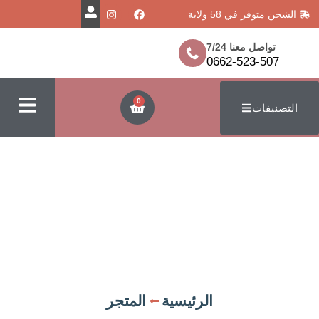
في 58 ولاية
معنا 7/24
0662-523
0
ت
الرئيسية
المتجر