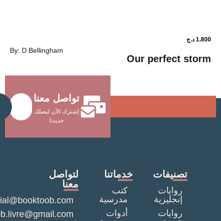
1.800
د.ج
By: D Bellingham
ower shop
Our perfec
تواصل معنا
Send
إشترك الآن ليصلك
جديدنا
نيفات
خدماتنا
لتواصل
معنا
وايات
كتب
نجليزية
مدرسية
commercial@booktoob.com
وايات
أدوات
booktob.livre@gmail.com