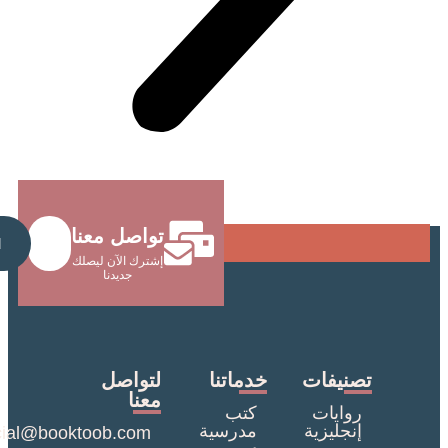
تواصل معنا
Send
إشترك الآن ليصلك
جديدنا
صنيفات
خدماتنا
لتواصل
معنا
روايات
كتب
إنجليزية
مدرسية
commercial@booktoob.com