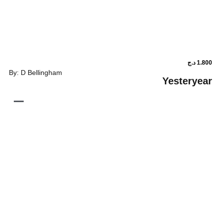
By: D Bellingham
Yest