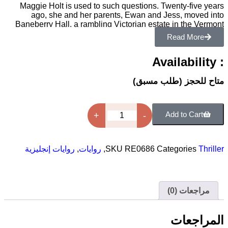
Maggie Holt is used to such questions. Twenty-
ago, she and her parents, Ewan and Jess, 
Baneberry Hall, a rambling Victorian estate in t
woods. They spent three weeks there before flee
Read 
dead of night, an ordeal Ewan later recounted in a 
book called House of Horrors. His tale of ghostly 
and encounters with malevolent spirits became a
phenomenon, rivaling The Amityville Horror in p
and s
ز (طلب مسبق)
Add to
+
-
Categori
RE0686
SKU
,
روايات
,
روايات إنجليزية
 (0)
عات