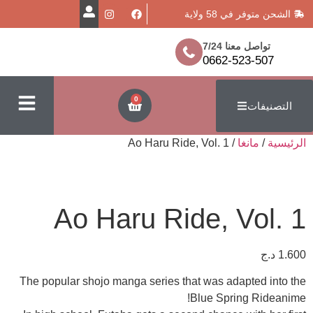
في 58 ولاية
معنا 7/24
0662-523
0
ت
نغا
/ Ao Haru Ride, Vol. 1
Ao Haru Ride, V
The popular shojo manga series that was adapt
Blue Spring 