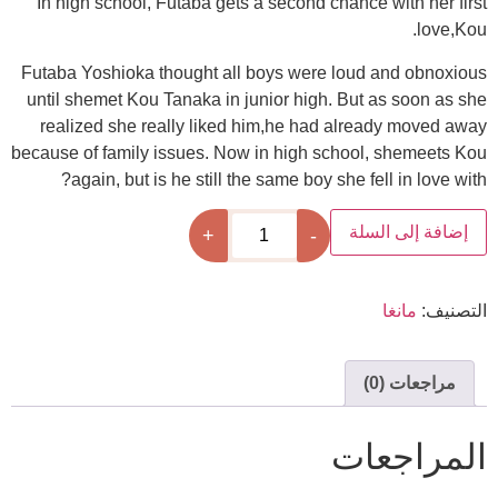
In high school, Futaba gets a second chance wit
Futaba Yoshioka thought all boys were loud an
until shemet Kou Tanaka in junior high. But as 
realized she really liked him,he had already
because of family issues. Now in high school, s
again, but is he still the same boy she fell i
 السلة
+
-
نغا
(0)
جعات