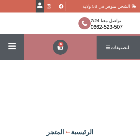
في 58 ولاية
معنا 7/24
0662-523
0
ت
الرئيسية
المتجر