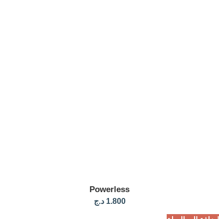
Powerless
1.800
د.ج