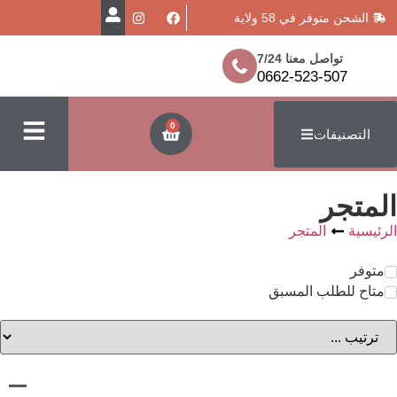
في 58 ولاية
معنا 7/24
0662-523
0
ت
لمتجر
 المسبق