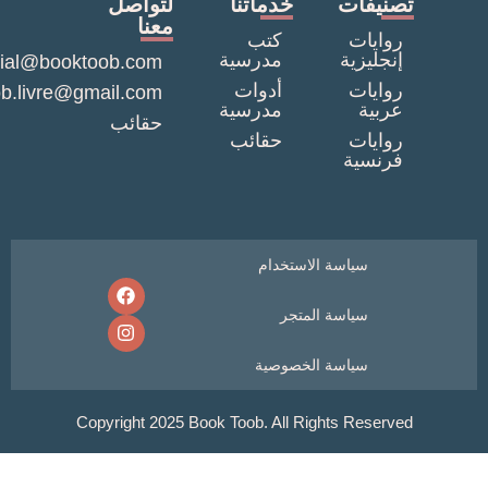
نيفات
خدماتنا
لتواصل
معنا
وايات
كتب
نجليزية
مدرسية
commercial@booktoob.com
وايات
أدوات
booktob.livre@gmail.com
ربية
مدرسية
حقائب
وايات
حقائب
رنسية
سياسة الاستخدام
سياسة المتجر
سياسة الخصوصية
Copyright 2025 Book Toob. All Rights Reser