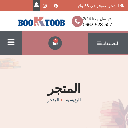
في 58 ولاية
معنا 7/24
0662-523
0
ت
المتجر
الرئيسية
المتجر