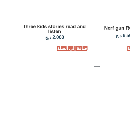
three kids stories read and
Nerf gun R
listen
6.5
د.ج
2.000
د.ج
ة
إضافة إلى السلة