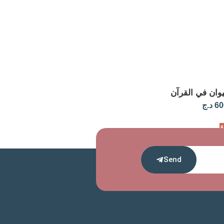
ان في القرآن
60
د.ج
ة
Send