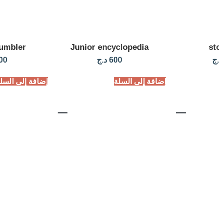
umbler
Junior encyclopedia
.ج
600
د.ج
00
إضافة إلى السلة
إضافة إلى السل