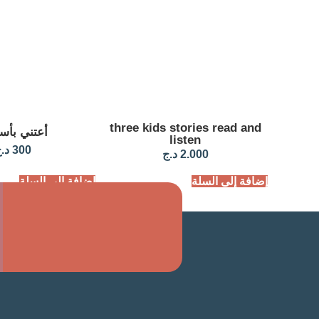
three kids stories read and
أعتني بأس
listen
300
د.
2.000
د.ج
إضافة إلى السلة
إضافة إلى السلة