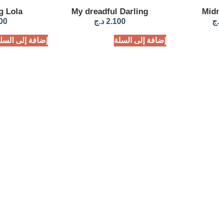
g Lola
My dreadful Darling
Midn
.ج
2.100
د.ج
00
إضافة إلى السلة
إضافة إلى السل