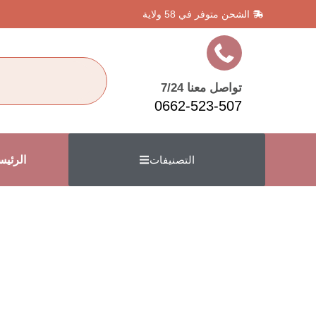
الشحن متوفر في 58 ولاية
تواصل معنا 7/24
0662-523-507
الرئيس
التصنيفات