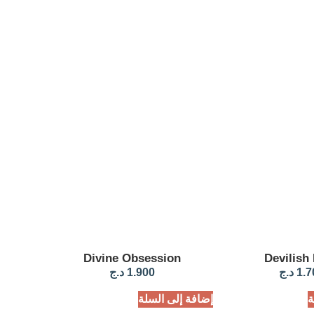
Divine Obsession
Devilish
1.7
د.ج
1.900
د.ج
ة
إضافة إلى السلة