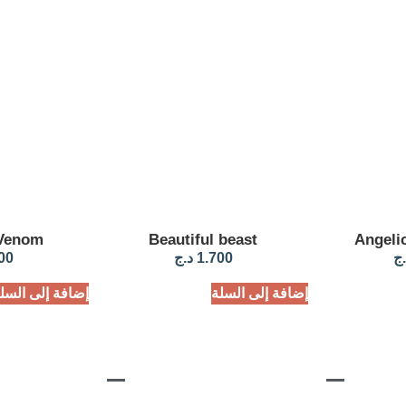
 Venom
Beautiful beast
Angeli
.ج
1.700
د.ج
00
إضافة إلى السلة
إضافة إلى السل