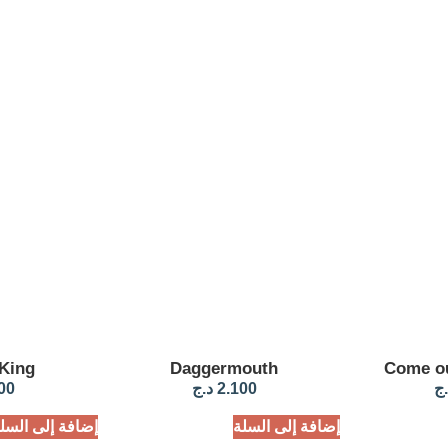
 King
Daggermouth
Come ou
.ج
2.100
د.ج
00
إضافة إلى السلة
إضافة إلى السل