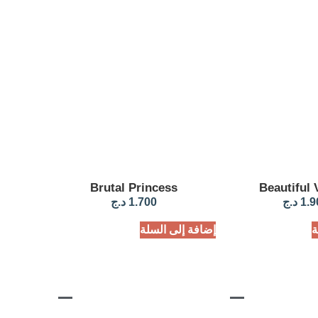
Brutal Princess
Beautiful
1.9
د.ج
1.700
د.ج
ة
إضافة إلى السلة