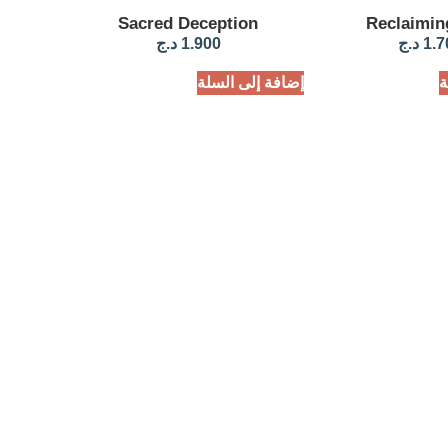
Sacred Deception
Reclaimin
1.7
د.ج
1.900
د.ج
ة
إضافة إلى السلة