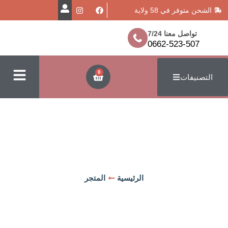
 58 ولاية
عنا 7/24
0662-52
0
الرئيسية
المتجر