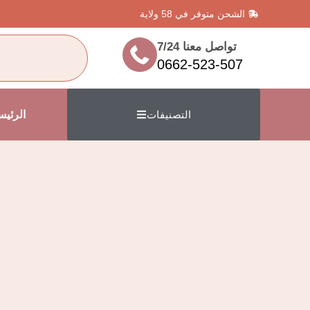
الشحن متوفر في 58 ولاية
تواصل معنا 7/24
0662-523-507
الرئيس
التصنيفات