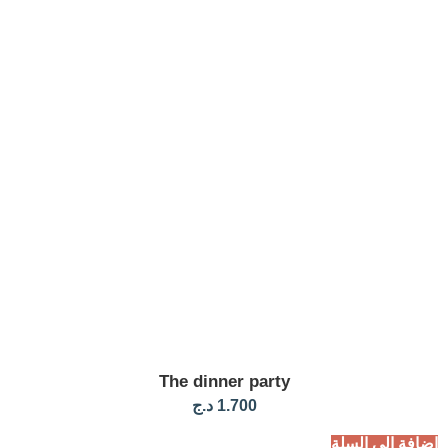
The dinner party
1.700
د.ج
لسلة