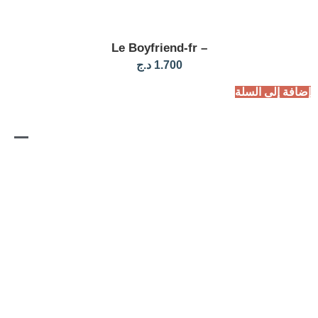
– Le Boyfriend-fr
1.700
د.ج
لسلة