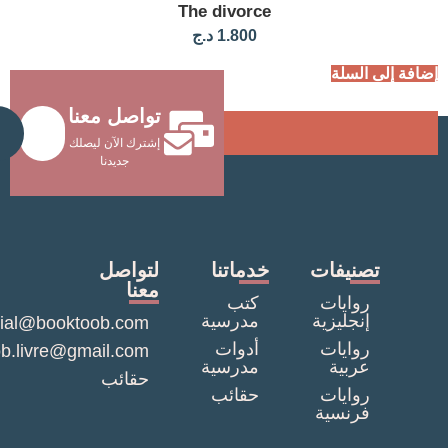
The divorce
1.800
د.ج
لسلة
تواصل معنا
Send
إشترك الآن ليصلك
جديدنا
نيفات
خدماتنا
لتواصل
معنا
وايات
كتب
نجليزية
مدرسية
commercial@booktoob.com
وايات
أدوات
booktob.livre@gmail.com
ربية
مدرسية
حقائب
وايات
حقائب
رنسية