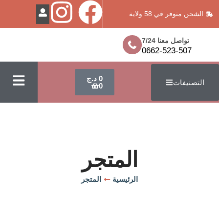
في 58 ولاية
معنا 7/24
0662-523
0
د.ج
ت
0
المتجر
الرئيسية
المتجر