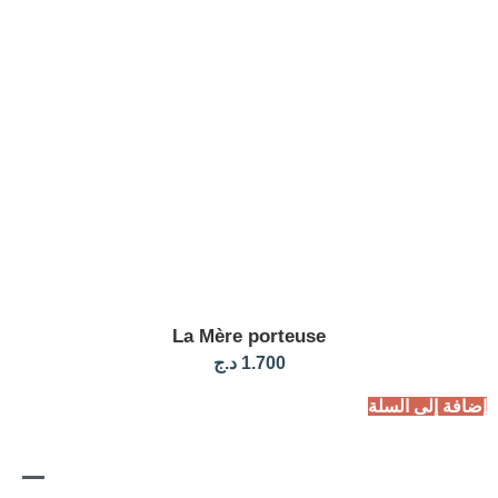
La Mère porteuse
1.700
د.ج
لسلة