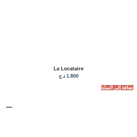
La Locataire
1.800
د.ج
لسلة